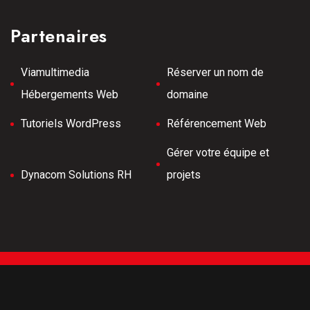
Partenaires
Viamultimedia
Réserver un nom de
Hébergements Web
domaine
Tutoriels WordPress
Référencement Web
Gérer votre équipe et
Dynacom Solutions RH
projets
Tous droits réservés © 2026 Meilleurs Tubes -
Développement Web -
Hébergé par Viamultimeda