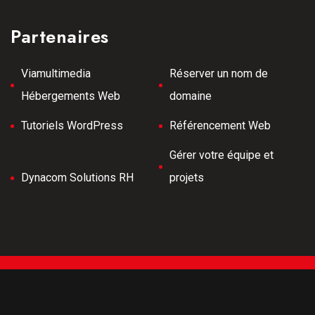
Partenaires
Viamultimedia
Réserver un nom de
Hébergements Web
domaine
Tutoriels WordPress
Référencement Web
Gérer votre équipe et
Dynacom Solutions RH
projets
Tous droits réservés © 2026 Meilleurs Tubes -
Développement Web -
Hébergé par Viamultimeda