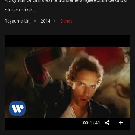
A Sky Full Of Stars est le troisième single extrait de Ghost
Stories, sixiè...
Royaume-Uni
2014
Dance
1241