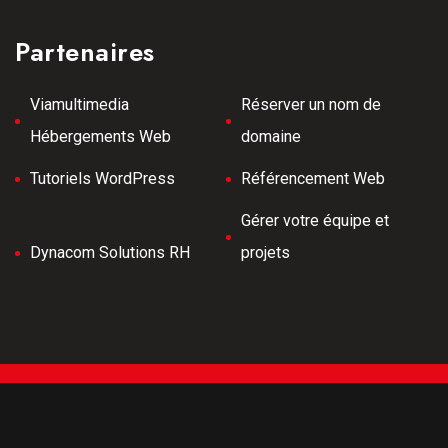
Partenaires
Viamultimedia
Réserver un nom de
Hébergements Web
domaine
Tutoriels WordPress
Référencement Web
Gérer votre équipe et
Dynacom Solutions RH
projets
Tous droits réservés © 2026 Meilleurs Tubes -
Développement Web -
Hébergé par Viamultimeda