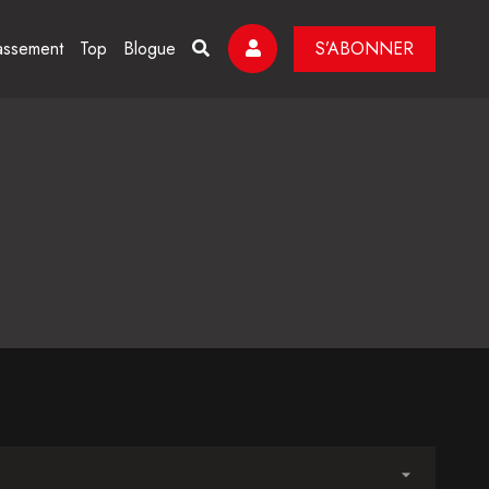
assement
Top
Blogue
S’ABONNER