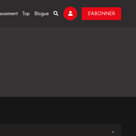
assement
Top
Blogue
S’ABONNER