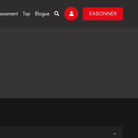
assement
Top
Blogue
S’ABONNER