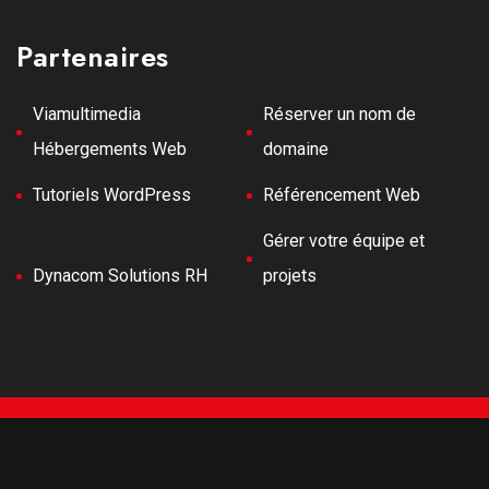
Partenaires
Viamultimedia
Réserver un nom de
Hébergements Web
domaine
Tutoriels WordPress
Référencement Web
Gérer votre équipe et
Dynacom Solutions RH
projets
Tous droits réservés © 2026 Meilleurs Tubes -
Développement Web -
Hébergé par Viamultimeda