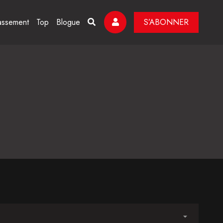
assement
Top
Blogue
S’ABONNER