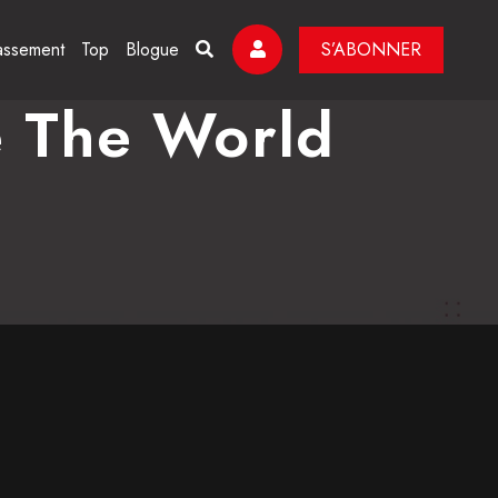
assement
Top
Blogue
S’ABONNER
 The World