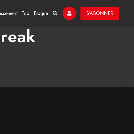
assement
Top
Blogue
S’ABONNER
Freak