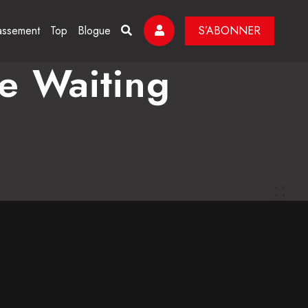
assement
Top
Blogue
S’ABONNER
e Waiting