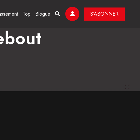
assement
Top
Blogue
S’ABONNER
ebout