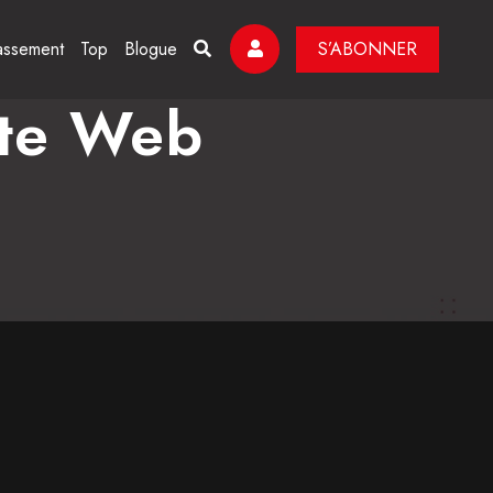
assement
Top
Blogue
S’ABONNER
ite Web