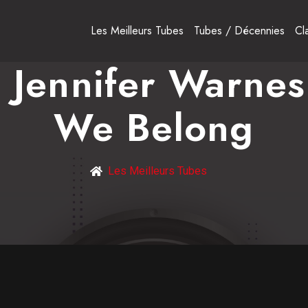
Les Meilleurs Tubes
Tubes / Décennies
Cl
& Jennifer Warne
We Belong
Les Meilleurs Tubes