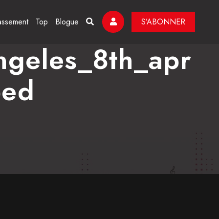
assement
Top
Blogue
S’ABONNER
ngeles_8th_apr
ped