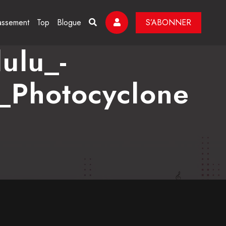
assement
Top
Blogue
S’ABONNER
ulu_-
_Photocyclone