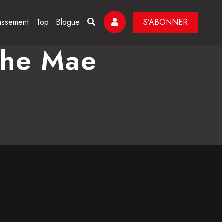
assement
Top
Blogue
S’ABONNER
phe Mae