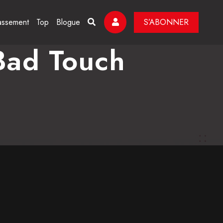
assement
Top
Blogue
S’ABONNER
Bad Touch