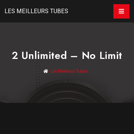
LES MEILLEURS TUBES
2 Unlimited – No Limit
Les Meilleurs Tubes