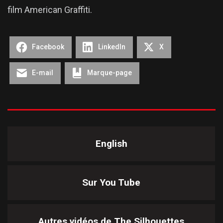
film American Graffiti.
Facebook
LinkedIn
X
E-mail
Marque-page
English
Sur You Tube
Autres vidéos de
The Silhouettes