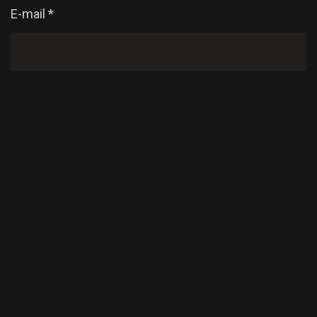
E-mail
*
Enregistrer mon nom, mon e-mail et mon site dans
le navigateur pour mon prochain commentaire.